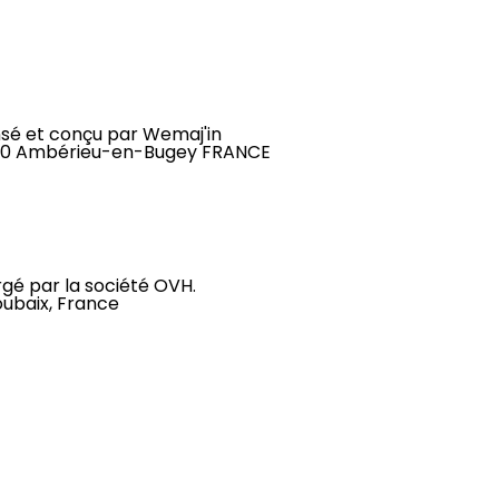
ensé et conçu par Wemaj'in
01500 Ambérieu-en-Bugey FRANCE
rgé par la société OVH.
oubaix, France