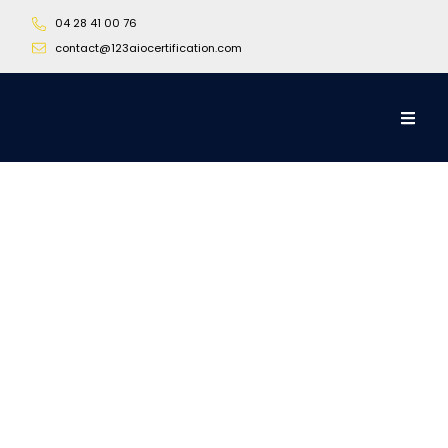
04 28 41 00 76
contact@123aiocertification.com